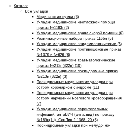
Каталог
Все укладки
Медицинские сумки (3)
Укладки медицинские неотложной помощи
приказ №1183н(2)
Укладки медицинские врача скорой помощи (6)
Реанимационные наборы приказ 1165н (5)
Укладки медицинские эпидемиологические (6)
Укладки медицинские противошоковые приказ
№1079 и №626 (8)
Укладки медицинские травматологические
приказ №213н(822н) (10)
Укладки медицинские посиндромные приказ
№213н (822н) (3)
Посиндромные медицинские укладки при
остром коронарном синдроме (11)
Посиндромные медицинские укладки при
остром нарушении мозгового кровообращения
(7)
Укладки медицинские парентеральных
инфекций, антиВИЧ (антиспид) по приказу
№189н(1н), СанПин 2.1368−20 (6)
Посиндромные укладки при желудочно-