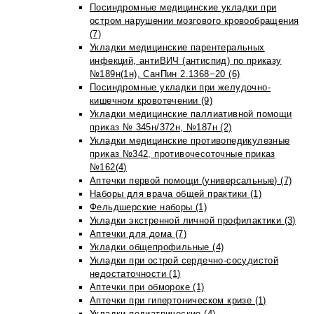
Посиндромные медицинские укладки при
остром нарушении мозгового кровообращения
(7)
Укладки медицинские парентеральных
инфекций, антиВИЧ (антиспид) по приказу
№189н(1н), СанПин 2.1368−20 (6)
Посиндромные укладки при желудочно-
кишечном кровотечении (9)
Укладки медицинские паллиативной помощи
приказ № 345н/372н, №187н (2)
Укладки медицинские противопедикулезные
приказ №342, противочесоточные приказ
№162(4)
Аптечки первой помощи (универсальные) (7)
Наборы для врача общей практики (1)
Фельдшерские наборы (1)
Укладки экстренной личной профилактики (3)
Аптечки для дома (7)
Укладки общепрофильные (4)
Укладки при острой сердечно-сосудистой
недостаточности (1)
Аптечки при обмороке (1)
Аптечки при гипертоническом кризе (1)
Укладки педиатрические (4)