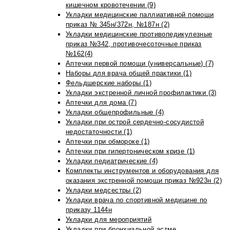
кишечном кровотечении (9)
Укладки медицинские паллиативной помощи
приказ № 345н/372н, №187н (2)
Укладки медицинские противопедикулезные
приказ №342, противочесоточные приказ
№162(4)
Аптечки первой помощи (универсальные) (7)
Наборы для врача общей практики (1)
Фельдшерские наборы (1)
Укладки экстренной личной профилактики (3)
Аптечки для дома (7)
Укладки общепрофильные (4)
Укладки при острой сердечно-сосудистой
недостаточности (1)
Аптечки при обмороке (1)
Аптечки при гипертоническом кризе (1)
Укладки педиатрические (4)
Комплекты инструментов и оборудования для
оказания экстренной помощи приказ №923н (2)
Укладки медсестры (2)
Укладки врача по спортивной медицине по
приказу 1144н
Укладки для мероприятий
Укладки при бронхиальной астме