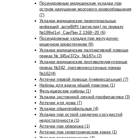
Посиндромные медицинские укладки при
остром нарушении мозгового кровообращения
(7)
Укладки медицинские парентеральных
инфекций, антиВИЧ (антиспид) по приказу
№189н(1н), СанПин 2.1368−20 (6)
Посиндромные укладки при желудочно-
кишечном кровотечении (9)
Укладки медицинские паллиативной помощи
приказ № 345н/372н, №187н (2)
Укладки медицинские противопедикулезные
приказ №342, противочесоточные приказ
№162(4)
Аптечки первой помощи (универсальные) (7)
Наборы для врача общей практики (1)
Фельдшерские наборы (1)
Укладки экстренной личной профилактики (3)
Аптечки для дома (7)
Укладки общепрофильные (4)
Укладки при острой сердечно-сосудистой
недостаточности (1)
Аптечки при обмороке (1)
Аптечки при гипертоническом кризе (1)
Укладки педиатрические (4)