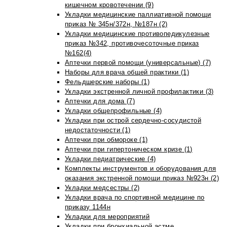
кишечном кровотечении (9)
Укладки медицинские паллиативной помощи
приказ № 345н/372н, №187н (2)
Укладки медицинские противопедикулезные
приказ №342, противочесоточные приказ
№162(4)
Аптечки первой помощи (универсальные) (7)
Наборы для врача общей практики (1)
Фельдшерские наборы (1)
Укладки экстренной личной профилактики (3)
Аптечки для дома (7)
Укладки общепрофильные (4)
Укладки при острой сердечно-сосудистой
недостаточности (1)
Аптечки при обмороке (1)
Аптечки при гипертоническом кризе (1)
Укладки педиатрические (4)
Комплекты инструментов и оборудования для
оказания экстренной помощи приказ №923н (2)
Укладки медсестры (2)
Укладки врача по спортивной медицине по
приказу 1144н
Укладки для мероприятий
Укладки при бронхиальной астме