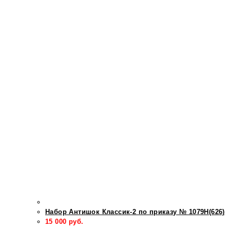
Набор Антишок Классик-2 по приказу № 1079Н(626)
15 000
руб.