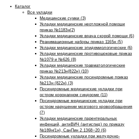
Каталог
Все укладки
Медицинские сумки (3)
Укладки медицинские неотложной помощи
приказ №1183н(2)
Укладки медицинские врача скорой помощи (6)
Реанимационные наборы приказ 1165н (5)
Укладки медицинские эпидемиологические (6)
Укладки медицинские противошоковые приказ
№1079 и №626 (8)
Укладки медицинские травматологические
приказ №213н(822н) (10)
Укладки медицинские посиндромные приказ
№213н (822н) (3)
Посиндромные медицинские укладки при
остром коронарном синдроме (11)
Посиндромные медицинские укладки при
остром нарушении мозгового кровообращения
(7)
Укладки медицинские парентеральных
инфекций, антиВИЧ (антиспид) по приказу
№189н(1н), СанПин 2.1368−20 (6)
Посиндромные укладки при желудочно-