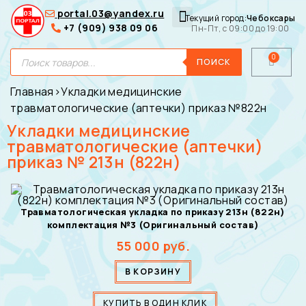
portal.03@yandex.ru
Текущий город:
Чебоксары
+7 (909) 938 09 06
Пн-Пт, с 09:00 до 19:00
Медицинские сумки
Для покупателей
О нас
ПОИСК
Главная
›
Укладки медицинские
травматологические (аптечки) приказ №822н
Укладки медицинские
травматологические (аптечки)
приказ № 213н (822н)
Травматологическая укладка по приказу 213н (822н)
комплектация №3 (Оригинальный состав)
55 000
руб.
В КОРЗИНУ
КУПИТЬ В ОДИН КЛИК