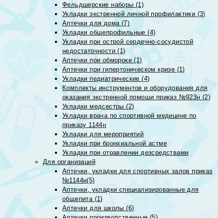
Фельдшерские наборы (1)
Укладки экстренной личной профилактики (3)
Аптечки для дома (7)
Укладки общепрофильные (4)
Укладки при острой сердечно-сосудистой
недостаточности (1)
Аптечки при обмороке (1)
Аптечки при гипертоническом кризе (1)
Укладки педиатрические (4)
Комплекты инструментов и оборудования для
оказания экстренной помощи приказ №923н (2)
Укладки медсестры (2)
Укладки врача по спортивной медицине по
приказу 1144н
Укладки для мероприятий
Укладки при бронхиальной астме
Укладки при отравлении дезсредствами
Для организаций
Аптечки, укладки для спортивных залов приказ
№1144н(5)
Аптечки, укладки специализированные для
общепита (1)
Аптечки для школы (6)
Аптечки производственные (5)