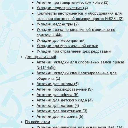
Аптечки при гипертоническом кризе (1)
Укладки педиатрические (4)
Комплекты инструментов и оборудования для
оказания экстренной помощи приказ №923н (2)
Укладки медсестры (2)
Укладки врача по спортивной медицине по
приказу 1144н
Укладки для мероприятий
Укладки при бронхиальной астме
Укладки при отравлении дезсредствами
Для организаций
Аптечки, укладки для спортивных залов приказ
№1144н(5)
Аптечки, укладки специализированные для
общепита (1)
Аптечки для школы (6)
Аптечки производственные (5)
Аптечки для офиса (5)
Аптечки для детского сада (4)
Аптечка для лагеря (4)
Аптечки для работников (3)
Аптечки для магазина (5)
По кабинетам
Укладки медицинские для оснащения ФАП (14)