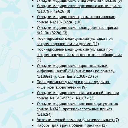
Укладки медицинские эпидемиологические (6)
Укладки медицинские противошоковые приказ
№1079 и №626 (8)
Укладки медицинские травматологические
приказ №213н(822н) (10)
Укладки медицинские посиндромные приказ
№213н (822н) (3)
Посиндромные медицинские укладки при
остром коронарном синдроме (11)
Посиндромные медицинские укладки при
остром нарушении мозгового кровообращения
(7)
Укладки медицинские парентеральных
инфекций, антиВИЧ (антиспид) по приказу
№189н(1н), СанПин 2.1368−20 (6)
Посиндромные укладки при желудочно-
кишечном кровотечении (9)
Укладки медицинские паллиативной помощи
приказ № 345н/372н, №187н (2)
Укладки медицинские противопедикулезные
приказ №342, противочесоточные приказ
№162(4)
Аптечки первой помощи (универсальные) (7)
Наборы для врача общей практики (1)