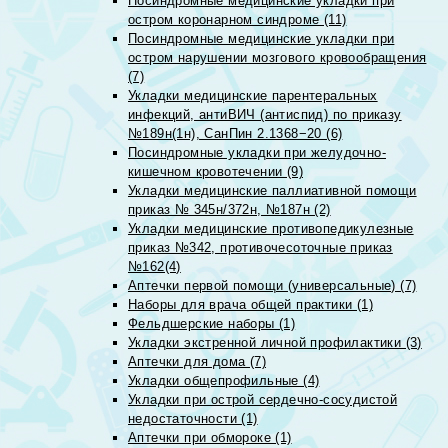
Посиндромные медицинские укладки при
остром коронарном синдроме (11)
Посиндромные медицинские укладки при
остром нарушении мозгового кровообращения
(7)
Укладки медицинские парентеральных
инфекций, антиВИЧ (антиспид) по приказу
№189н(1н), СанПин 2.1368−20 (6)
Посиндромные укладки при желудочно-
кишечном кровотечении (9)
Укладки медицинские паллиативной помощи
приказ № 345н/372н, №187н (2)
Укладки медицинские противопедикулезные
приказ №342, противочесоточные приказ
№162(4)
Аптечки первой помощи (универсальные) (7)
Наборы для врача общей практики (1)
Фельдшерские наборы (1)
Укладки экстренной личной профилактики (3)
Аптечки для дома (7)
Укладки общепрофильные (4)
Укладки при острой сердечно-сосудистой
недостаточности (1)
Аптечки при обмороке (1)