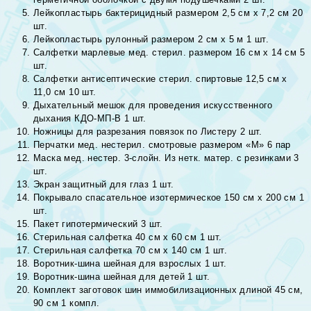
Лейкопластырь бактерицидный размером 2,5 см х 7,2 см 20
шт.
Лейкопластырь рулонный размером 2 см х 5 м 1 шт.
Салфетки марлевые мед. стерил. размером 16 см х 14 см 5
шт.
Салфетки антисептические стерил. спиртовые 12,5 см х
11,0 см 10 шт.
Дыхательный мешок для проведения искусственного
дыхания КДО-МП-В 1 шт.
Ножницы для разрезания повязок по Листеру 2 шт.
Перчатки мед. нестерил. смотровые размером «М» 6 пар
Маска мед. нестер. 3-слойн. Из нетк. матер. с резинками 3
шт.
Экран защитный для глаз 1 шт.
Покрывало спасательное изотермическое 150 см х 200 см 1
шт.
Пакет гипотермический 3 шт.
Стерильная салфетка 40 см х 60 см 1 шт.
Стерильная салфетка 70 см х 140 см 1 шт.
Воротник-шина шейная для взрослых 1 шт.
Воротник-шина шейная для детей 1 шт.
Комплект заготовок шин иммобилизационных длиной 45 см,
90 см 1 компл.