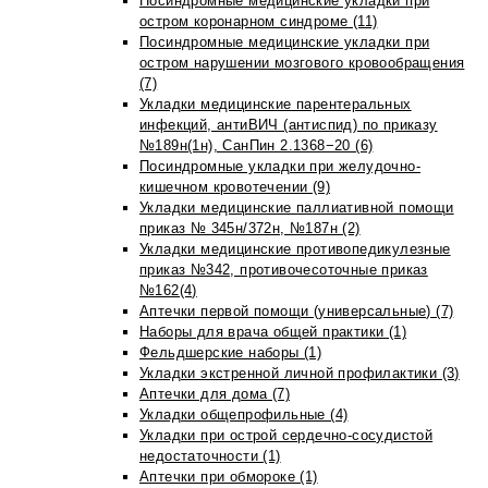
Посиндромные медицинские укладки при
остром коронарном синдроме (11)
Посиндромные медицинские укладки при
остром нарушении мозгового кровообращения
(7)
Укладки медицинские парентеральных
инфекций, антиВИЧ (антиспид) по приказу
№189н(1н), СанПин 2.1368−20 (6)
Посиндромные укладки при желудочно-
кишечном кровотечении (9)
Укладки медицинские паллиативной помощи
приказ № 345н/372н, №187н (2)
Укладки медицинские противопедикулезные
приказ №342, противочесоточные приказ
№162(4)
Аптечки первой помощи (универсальные) (7)
Наборы для врача общей практики (1)
Фельдшерские наборы (1)
Укладки экстренной личной профилактики (3)
Аптечки для дома (7)
Укладки общепрофильные (4)
Укладки при острой сердечно-сосудистой
недостаточности (1)
Аптечки при обмороке (1)