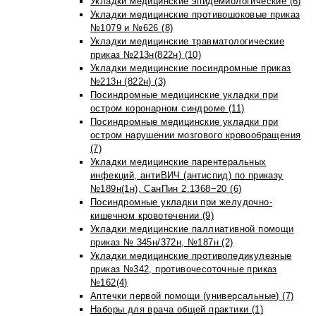
Укладки медицинские эпидемиологические (6)
Укладки медицинские противошоковые приказ
№1079 и №626 (8)
Укладки медицинские травматологические
приказ №213н(822н) (10)
Укладки медицинские посиндромные приказ
№213н (822н) (3)
Посиндромные медицинские укладки при
остром коронарном синдроме (11)
Посиндромные медицинские укладки при
остром нарушении мозгового кровообращения
(7)
Укладки медицинские парентеральных
инфекций, антиВИЧ (антиспид) по приказу
№189н(1н), СанПин 2.1368−20 (6)
Посиндромные укладки при желудочно-
кишечном кровотечении (9)
Укладки медицинские паллиативной помощи
приказ № 345н/372н, №187н (2)
Укладки медицинские противопедикулезные
приказ №342, противочесоточные приказ
№162(4)
Аптечки первой помощи (универсальные) (7)
Наборы для врача общей практики (1)