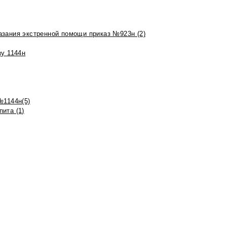
азания экстренной помощи приказ №923н (2)
зу 1144н
№1144н(5)
ита (1)