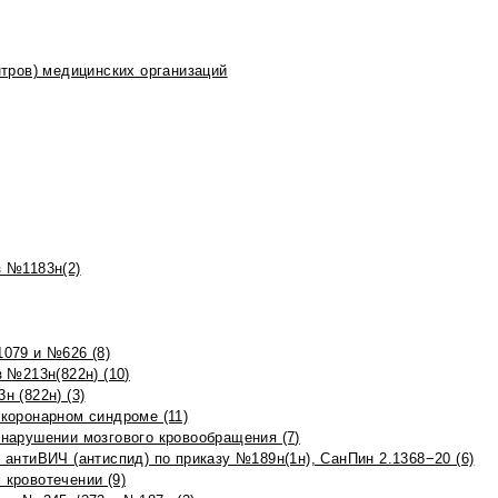
тров) медицинских организаций
 №1183н(2)
079 и №626 (8)
 №213н(822н) (10)
 (822н) (3)
коронарном синдроме (11)
нарушении мозгового кровообращения (7)
антиВИЧ (антиспид) по приказу №189н(1н), СанПин 2.1368−20 (6)
кровотечении (9)