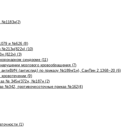
 №1183н(2)
079 и №626 (8)
 №213н(822н) (10)
 (822н) (3)
коронарном синдроме (11)
нарушении мозгового кровообращения (7)
антиВИЧ (антиспид) по приказу №189н(1н), СанПин 2.1368−20 (6)
кровотечении (9)
аз № 345н/372н, №187н (2)
аз №342, противочесоточные приказ №162(4)
точности (1)