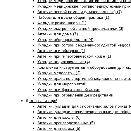
Укладки медицинские паллиативной помощи прик
Укладки медицинские противопедикулезные прик
Аптечки первой помощи (универсальные) (7)
Наборы для врача общей практики (1)
Фельдшерские наборы (1)
Укладки экстренной личной профилактики (3)
Аптечки для дома (7)
Укладки общепрофильные (4)
Укладки при острой сердечно-сосудистой недоста
Аптечки при обмороке (1)
Аптечки при гипертоническом кризе (1)
Укладки педиатрические (4)
Комплекты инструментов и оборудования для ок
Укладки медсестры (2)
Укладки врача по спортивной медицине по прика
Укладки для мероприятий
Укладки при бронхиальной астме
Укладки при отравлении дезсредствами
Для организаций
Аптечки, укладки для спортивных залов приказ 
Аптечки, укладки специализированные для общеп
Аптечки для школы (6)
Аптечки производственные (5)
Аптечки для офиса (5)