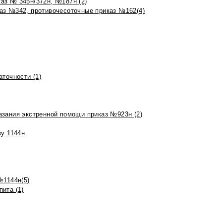
аз № 345н/372н, №187н (2)
аз №342, противочесоточные приказ №162(4)
точности (1)
азания экстренной помощи приказ №923н (2)
зу 1144н
№1144н(5)
ита (1)