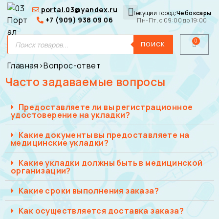
portal.03@yandex.ru
Текущий город:
Чебоксары
+7 (909) 938 09 06
Пн-Пт, с 09:00 до 19:00
Медицинские сумки
Для покупателей
О нас
ПОИСК
Главная
›
Вопрос-ответ
Часто задаваемые вопросы
Предоставляете ли вы регистрационное
удостоверение на укладки?
Какие документы вы предоставляете на
медицинские укладки?
Какие укладки должны быть в медицинской
организации?
Какие сроки выполнения заказа?
Как осуществляется доставка заказа?