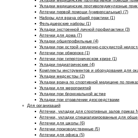
Укладки медицинские паллиативной помощи прик
Укладки медицинские противопедикулезные прик
Аптечки первой помощи (универсальные) (7)
Наборы для врача общей практики (1)
Фельдшерские наборы (1)
Укладки экстренной личной профилактики (3)
Аптечки для дома (7)
Укладки общепрофильные (4)
Укладки при острой сердечно-сосудистой недоста
Аптечки при обмороке (1)
Аптечки при гипертоническом кризе (1)
Укладки педиатрические (4)
Комплекты инструментов и оборудования для ок
Укладки медсестры (2)
Укладки врача по спортивной медицине по прика
Укладки для мероприятий
Укладки при бронхиальной астме
Укладки при отравлении дезсредствами
Для организаций
Аптечки, укладки для спортивных залов приказ 
Аптечки, укладки специализированные для общеп
Аптечки для школы (6)
Аптечки производственные (5)
Аптечки для офиса (5)