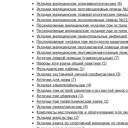
Укладки медицинские эпидемиологические (6)
Укладки медицинские противошоковые приказ №1
Укладки медицинские травматологические приказ
Укладки медицинские посиндромные приказ №213н
Посиндромные медицинские укладки при остром 
Посиндромные медицинские укладки при остром 
Укладки медицинские парентеральных инфекций, 
Посиндромные укладки при желудочно-кишечном 
Укладки медицинские паллиативной помощи прик
Укладки медицинские противопедикулезные прик
Аптечки первой помощи (универсальные) (7)
Наборы для врача общей практики (1)
Фельдшерские наборы (1)
Укладки экстренной личной профилактики (3)
Аптечки для дома (7)
Укладки общепрофильные (4)
Укладки при острой сердечно-сосудистой недоста
Аптечки при обмороке (1)
Аптечки при гипертоническом кризе (1)
Укладки педиатрические (4)
Комплекты инструментов и оборудования для ок
Укладки медсестры (2)
Укладки врача по спортивной медицине по прика