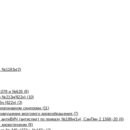
 №1183н(2)
079 и №626 (8)
 №213н(822н) (10)
 (822н) (3)
коронарном синдроме (11)
нарушении мозгового кровообращения (7)
антиВИЧ (антиспид) по приказу №189н(1н), СанПин 2.1368−20 (6)
кровотечении (9)