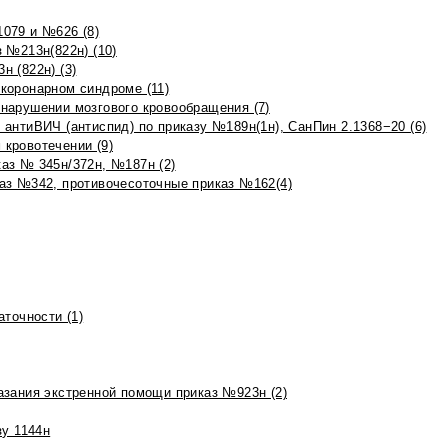
079 и №626 (8)
 №213н(822н) (10)
 (822н) (3)
коронарном синдроме (11)
нарушении мозгового кровообращения (7)
антиВИЧ (антиспид) по приказу №189н(1н), СанПин 2.1368−20 (6)
кровотечении (9)
аз № 345н/372н, №187н (2)
аз №342, противочесоточные приказ №162(4)
точности (1)
азания экстренной помощи приказ №923н (2)
зу 1144н