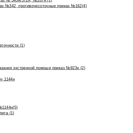
аз № 345н/372н, №187н (2)
аз №342, противочесоточные приказ №162(4)
точности (1)
азания экстренной помощи приказ №923н (2)
зу 1144н
№1144н(5)
ита (1)