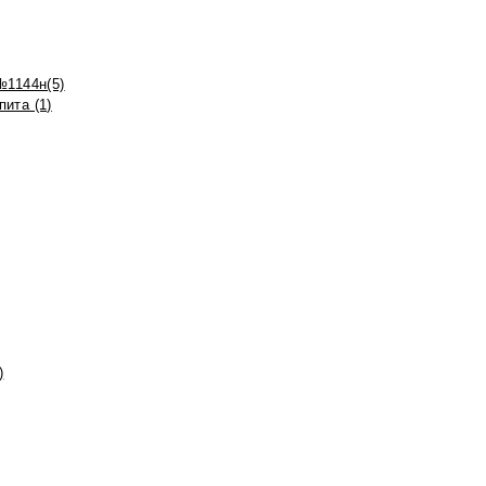
№1144н(5)
ита (1)
)