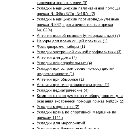
кишечном кровотечении (9)
Укладки медицинские паллиативной помощи
приказ № 345н/372н, №187н (2)
Укладки медицинские противопедикулезные
приказ №342, противочесоточные приказ
№162(4)
Аптечки первой помощи (универсальные) (7)
Наборы для врача общей практики (1)
Фельдшерские наборы (1)
Укладки экстренной личной профилактики (3)
Аптечки для дома (7)
Укладки общепрофильные (4)
Укладки при острой сердечно-сосудистой
недостаточности (1)
Аптечки при обмороке (1)
Аптечки при гипертоническом кризе (1)
Укладки педиатрические (4)
Комплекты инструментов и оборудования для
оказания экстренной помощи приказ №923н (2)
Укладки медсестры (2)
Укладки врача по спортивной медицине по
приказу 1144н
Укладки для мероприятий
Укладки при бронхиальной астме