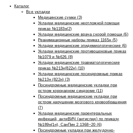
Каталог
Все укладки
Медицинские сумки (3)
Укладки медицинские неотложной помощи
приказ №1183н(2)
Укладки медицинские врача скорой помощи (6)
Реанимационные наборы приказ 1165н (5)
Укладки медицинские эпидемиологические (6)
Укладки медицинские противошоковые приказ
№1079 и №626 (8)
Укладки медицинские травматологические
приказ №213н(822н) (10)
Укладки медицинские посиндромные приказ
№213н (822н) (3)
Посиндромные медицинские укладки при
остром коронарном синдроме (11)
Посиндромные медицинские укладки при
остром нарушении мозгового кровообращения
(7)
Укладки медицинские парентеральных
инфекций, антиВИЧ (антиспид) по приказу
№189н(1н), СанПин 2.1368−20 (6)
Посиндромные укладки при желудочно-