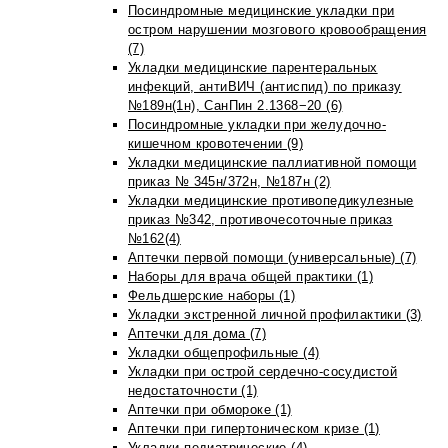
Посиндромные медицинские укладки при
остром нарушении мозгового кровообращения
(7)
Укладки медицинские парентеральных
инфекций, антиВИЧ (антиспид) по приказу
№189н(1н), СанПин 2.1368−20 (6)
Посиндромные укладки при желудочно-
кишечном кровотечении (9)
Укладки медицинские паллиативной помощи
приказ № 345н/372н, №187н (2)
Укладки медицинские противопедикулезные
приказ №342, противочесоточные приказ
№162(4)
Аптечки первой помощи (универсальные) (7)
Наборы для врача общей практики (1)
Фельдшерские наборы (1)
Укладки экстренной личной профилактики (3)
Аптечки для дома (7)
Укладки общепрофильные (4)
Укладки при острой сердечно-сосудистой
недостаточности (1)
Аптечки при обмороке (1)
Аптечки при гипертоническом кризе (1)
Укладки педиатрические (4)