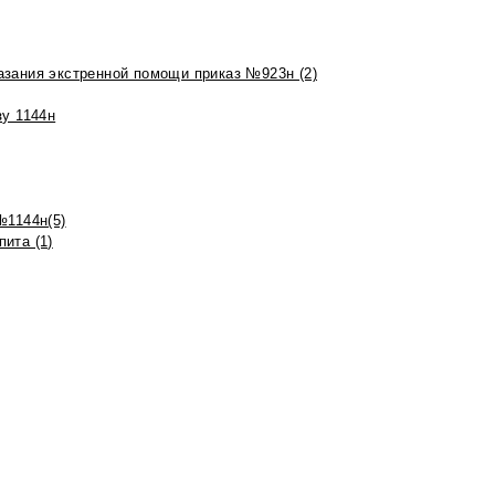
азания экстренной помощи приказ №923н (2)
зу 1144н
№1144н(5)
ита (1)