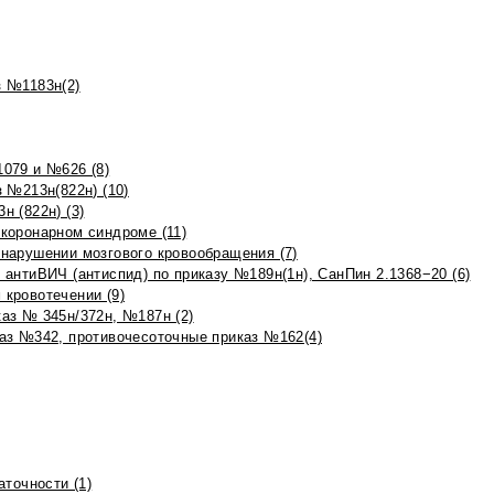
 №1183н(2)
079 и №626 (8)
 №213н(822н) (10)
 (822н) (3)
коронарном синдроме (11)
нарушении мозгового кровообращения (7)
антиВИЧ (антиспид) по приказу №189н(1н), СанПин 2.1368−20 (6)
кровотечении (9)
аз № 345н/372н, №187н (2)
аз №342, противочесоточные приказ №162(4)
точности (1)