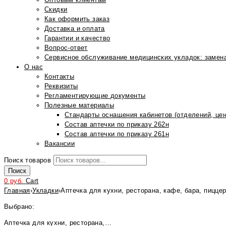
Скидки
Как оформить заказ
Доставка и оплата
Гарантии и качество
Вопрос-ответ
Сервисное обслуживание медицинских укладок: замена
О нас
Контакты
Реквизиты
Регламентирующие документы
Полезные материалы
Стандарты оснащения кабинетов (отделений, цен
Состав аптечки по приказу 262н
Состав аптечки по приказу 261н
Вакансии
Поиск товаров
Поиск
0
руб.
Cart
Главная
›
Укладки
›
Аптечка для кухни, ресторана, кафе, бара, пицце
Выбрано:
Аптечка для кухни, ресторана,…