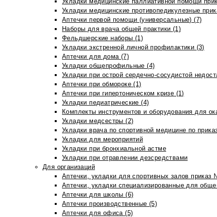
Укладки медицинские паллиативной помощи прик
Укладки медицинские противопедикулезные прик
Аптечки первой помощи (универсальные) (7)
Наборы для врача общей практики (1)
Фельдшерские наборы (1)
Укладки экстренной личной профилактики (3)
Аптечки для дома (7)
Укладки общепрофильные (4)
Укладки при острой сердечно-сосудистой недоста
Аптечки при обмороке (1)
Аптечки при гипертоническом кризе (1)
Укладки педиатрические (4)
Комплекты инструментов и оборудования для ок
Укладки медсестры (2)
Укладки врача по спортивной медицине по прика
Укладки для мероприятий
Укладки при бронхиальной астме
Укладки при отравлении дезсредствами
Для организаций
Аптечки, укладки для спортивных залов приказ 
Аптечки, укладки специализированные для общеп
Аптечки для школы (6)
Аптечки производственные (5)
Аптечки для офиса (5)