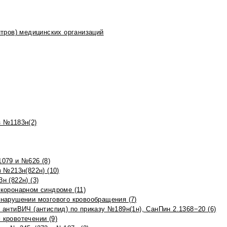
тров) медицинских организаций
 №1183н(2)
079 и №626 (8)
 №213н(822н) (10)
 (822н) (3)
коронарном синдроме (11)
нарушении мозгового кровообращения (7)
антиВИЧ (антиспид) по приказу №189н(1н), СанПин 2.1368−20 (6)
кровотечении (9)