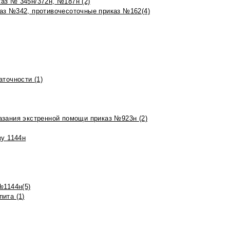
аз № 345н/372н, №187н (2)
аз №342, противочесоточные приказ №162(4)
точности (1)
азания экстренной помощи приказ №923н (2)
зу 1144н
№1144н(5)
ита (1)