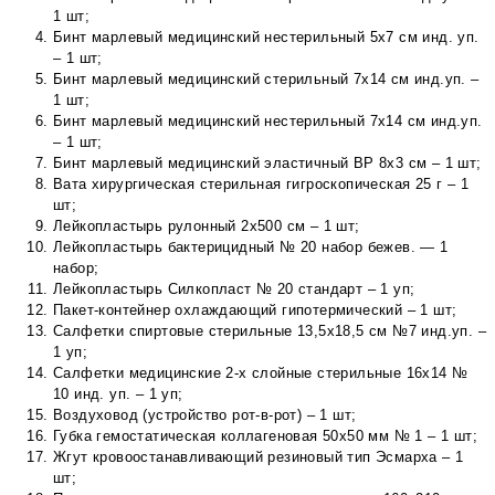
1 шт;
Бинт марлевый медицинский нестерильный 5х7 см инд. уп.
– 1 шт;
Бинт марлевый медицинский стерильный 7х14 см инд.уп. –
1 шт;
Бинт марлевый медицинский нестерильный 7х14 см инд.уп.
– 1 шт;
Бинт марлевый медицинский эластичный ВР 8х3 см – 1 шт;
Вата хирургическая стерильная гигроскопическая 25 г – 1
шт;
Лейкопластырь рулонный 2х500 см – 1 шт;
Лейкопластырь бактерицидный № 20 набор бежев. — 1
набор;
Лейкопластырь Силкопласт № 20 стандарт – 1 уп;
Пакет-контейнер охлаждающий гипотермический – 1 шт;
Салфетки спиртовые стерильные 13,5х18,5 см №7 инд.уп. –
1 уп;
Салфетки медицинские 2-х слойные стерильные 16х14 №
10 инд. уп. – 1 уп;
Воздуховод (устройство рот-в-рот) – 1 шт;
Губка гемостатическая коллагеновая 50х50 мм № 1 – 1 шт;
Жгут кровоостанавливающий резиновый тип Эсмарха – 1
шт;