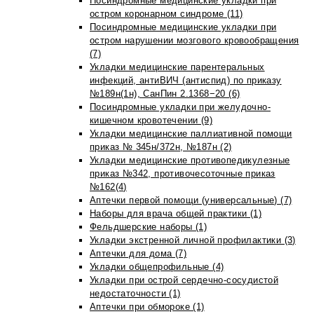
Посиндромные медицинские укладки при
остром коронарном синдроме (11)
Посиндромные медицинские укладки при
остром нарушении мозгового кровообращения
(7)
Укладки медицинские парентеральных
инфекций, антиВИЧ (антиспид) по приказу
№189н(1н), СанПин 2.1368−20 (6)
Посиндромные укладки при желудочно-
кишечном кровотечении (9)
Укладки медицинские паллиативной помощи
приказ № 345н/372н, №187н (2)
Укладки медицинские противопедикулезные
приказ №342, противочесоточные приказ
№162(4)
Аптечки первой помощи (универсальные) (7)
Наборы для врача общей практики (1)
Фельдшерские наборы (1)
Укладки экстренной личной профилактики (3)
Аптечки для дома (7)
Укладки общепрофильные (4)
Укладки при острой сердечно-сосудистой
недостаточности (1)
Аптечки при обмороке (1)