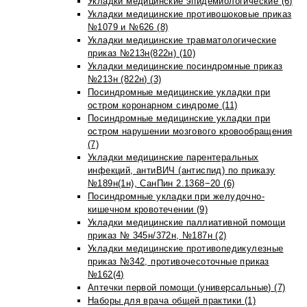
Укладки медицинские эпидемиологические (6)
Укладки медицинские противошоковые приказ
№1079 и №626 (8)
Укладки медицинские травматологические
приказ №213н(822н) (10)
Укладки медицинские посиндромные приказ
№213н (822н) (3)
Посиндромные медицинские укладки при
остром коронарном синдроме (11)
Посиндромные медицинские укладки при
остром нарушении мозгового кровообращения
(7)
Укладки медицинские парентеральных
инфекций, антиВИЧ (антиспид) по приказу
№189н(1н), СанПин 2.1368−20 (6)
Посиндромные укладки при желудочно-
кишечном кровотечении (9)
Укладки медицинские паллиативной помощи
приказ № 345н/372н, №187н (2)
Укладки медицинские противопедикулезные
приказ №342, противочесоточные приказ
№162(4)
Аптечки первой помощи (универсальные) (7)
Наборы для врача общей практики (1)