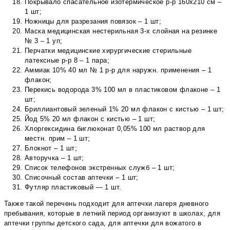
Покрывало спасательное изотермическое р-р 160х210 см –
1 шт;
Ножницы для разрезания повязок – 1 шт;
Маска медицинская нестерильная 3-х слойная на резинке
№ 3 – 1 уп;
Перчатки медицинские хирургические стерильные
латексные р-р 8 – 1 пара;
Аммиак 10% 40 мл № 1 р-р для наружн. применения – 1
флакон;
Перекись водорода 3% 100 мл в пластиковом флаконе – 1
шт;
Бриллиантовый зеленый 1% 20 мл флакон с кистью – 1 шт;
Йод 5% 20 мл флакон с кистью – 1 шт;
Хлоргексидина биглюконат 0,05% 100 мл раствор для
местн. прим – 1 шт;
Блокнот – 1 шт;
Авторучка – 1 шт;
Список телефонов экстренных служб – 1 шт;
Списочный состав аптечки – 1 шт;
Футляр пластиковый — 1 шт.
Также такой перечень подходит для аптечки лагеря дневного
пребывания, которые в летний период организуют в школах, для
аптечки группы детского сада, для аптечки для вожатого в