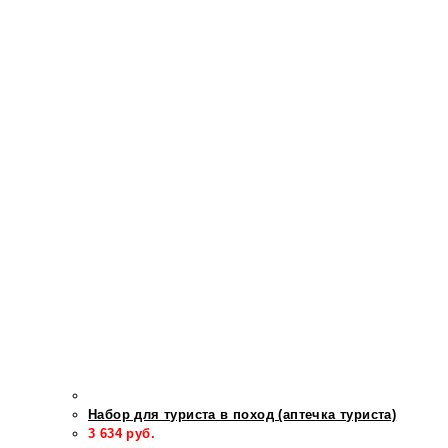
Набор для туриста в поход (аптечка туриста)
3 634
руб.