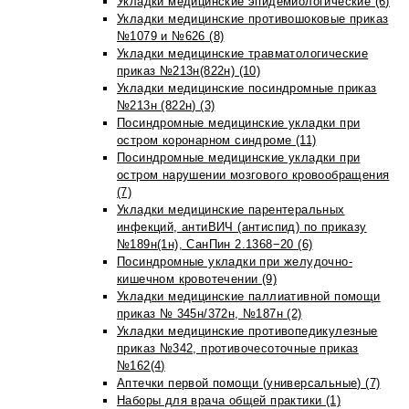
Укладки медицинские эпидемиологические (6)
Укладки медицинские противошоковые приказ
№1079 и №626 (8)
Укладки медицинские травматологические
приказ №213н(822н) (10)
Укладки медицинские посиндромные приказ
№213н (822н) (3)
Посиндромные медицинские укладки при
остром коронарном синдроме (11)
Посиндромные медицинские укладки при
остром нарушении мозгового кровообращения
(7)
Укладки медицинские парентеральных
инфекций, антиВИЧ (антиспид) по приказу
№189н(1н), СанПин 2.1368−20 (6)
Посиндромные укладки при желудочно-
кишечном кровотечении (9)
Укладки медицинские паллиативной помощи
приказ № 345н/372н, №187н (2)
Укладки медицинские противопедикулезные
приказ №342, противочесоточные приказ
№162(4)
Аптечки первой помощи (универсальные) (7)
Наборы для врача общей практики (1)