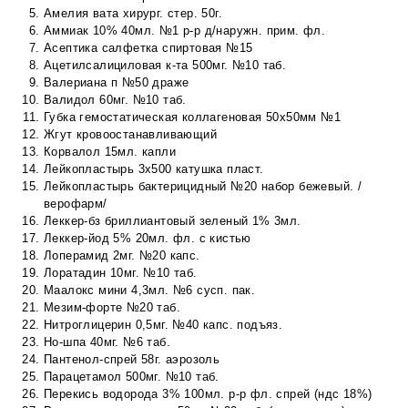
Амелия вата хирург. стер. 50г.
Аммиак 10% 40мл. №1 р-р д/наружн. прим. фл.
Асептика салфетка спиртовая №15
Ацетилсалициловая к-та 500мг. №10 таб.
Валериана п №50 драже
Валидол 60мг. №10 таб.
Губка гемостатическая коллагеновая 50х50мм №1
Жгут кровоостанавливающий
Корвалол 15мл. капли
Лейкопластырь 3х500 катушка пласт.
Лейкопластырь бактерицидный №20 набор бежевый. /
верофарм/
Леккер-бз бриллиантовый зеленый 1% 3мл.
Леккер-йод 5% 20мл. фл. с кистью
Лоперамид 2мг. №20 капс.
Лоратадин 10мг. №10 таб.
Маалокс мини 4,3мл. №6 сусп. пак.
Мезим-форте №20 таб.
Нитроглицерин 0,5мг. №40 капс. подъяз.
Но-шпа 40мг. №6 таб.
Пантенол-спрей 58г. аэрозоль
Парацетамол 500мг. №10 таб.
Перекись водорода 3% 100мл. р-р фл. спрей (ндс 18%)