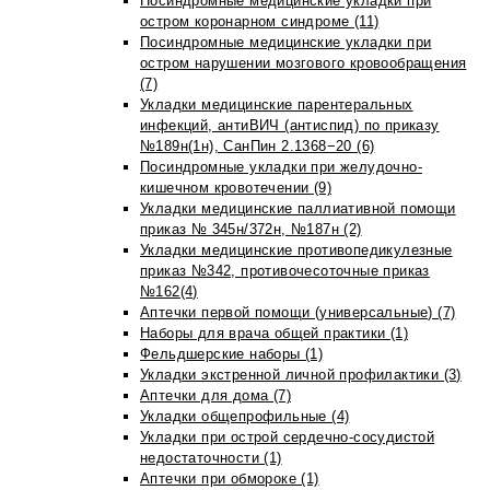
Посиндромные медицинские укладки при
остром коронарном синдроме (11)
Посиндромные медицинские укладки при
остром нарушении мозгового кровообращения
(7)
Укладки медицинские парентеральных
инфекций, антиВИЧ (антиспид) по приказу
№189н(1н), СанПин 2.1368−20 (6)
Посиндромные укладки при желудочно-
кишечном кровотечении (9)
Укладки медицинские паллиативной помощи
приказ № 345н/372н, №187н (2)
Укладки медицинские противопедикулезные
приказ №342, противочесоточные приказ
№162(4)
Аптечки первой помощи (универсальные) (7)
Наборы для врача общей практики (1)
Фельдшерские наборы (1)
Укладки экстренной личной профилактики (3)
Аптечки для дома (7)
Укладки общепрофильные (4)
Укладки при острой сердечно-сосудистой
недостаточности (1)
Аптечки при обмороке (1)