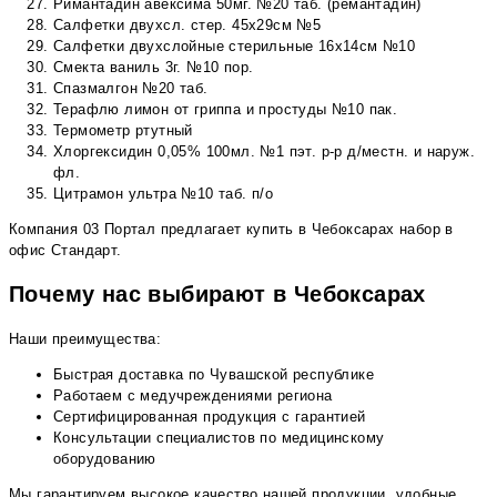
Римантадин авексима 50мг. №20 таб. (ремантадин)
Салфетки двухсл. стер. 45х29см №5
Салфетки двухслойные стерильные 16х14см №10
Смекта ваниль 3г. №10 пор.
Спазмалгон №20 таб.
Терафлю лимон от гриппа и простуды №10 пак.
Термометр ртутный
Хлоргексидин 0,05% 100мл. №1 пэт. р-р д/местн. и наруж.
фл.
Цитрамон ультра №10 таб. п/о
Компания 03 Портал предлагает купить в Чебоксарах набор в
офис Стандарт.
Почему нас выбирают в Чебоксарах
Наши преимущества:
Быстрая доставка по Чувашской республике
Работаем с медучреждениями региона
Сертифицированная продукция с гарантией
Консультации специалистов по медицинскому
оборудованию
Мы гарантируем высокое качество нашей продукции, удобные