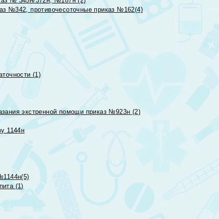
аз № 345н/372н, №187н (2)
аз №342, противочесоточные приказ №162(4)
точности (1)
азания экстренной помощи приказ №923н (2)
зу 1144н
№1144н(5)
ита (1)