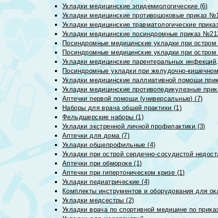
Укладки медицинские эпидемиологические (6)
Укладки медицинские противошоковые приказ №1
Укладки медицинские травматологические приказ
Укладки медицинские посиндромные приказ №213н
Посиндромные медицинские укладки при остром 
Посиндромные медицинские укладки при остром 
Укладки медицинские парентеральных инфекций, 
Посиндромные укладки при желудочно-кишечном 
Укладки медицинские паллиативной помощи прик
Укладки медицинские противопедикулезные прик
Аптечки первой помощи (универсальные) (7)
Наборы для врача общей практики (1)
Фельдшерские наборы (1)
Укладки экстренной личной профилактики (3)
Аптечки для дома (7)
Укладки общепрофильные (4)
Укладки при острой сердечно-сосудистой недоста
Аптечки при обмороке (1)
Аптечки при гипертоническом кризе (1)
Укладки педиатрические (4)
Комплекты инструментов и оборудования для ок
Укладки медсестры (2)
Укладки врача по спортивной медицине по прика