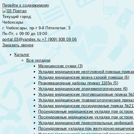
Перейти к содержимому
Текущий город:
Чебоксары
г. Чебоксары, пр-т 9-й Пятилетки, 3
Пн-Пт, с 09:00 до 19:00
portal.03@yandex.ru
+7 (909) 938 09 06
Заказать звонок
Каталог
Все укладки
Медицинские сумки (3)
Укладки медицинские неотложной помощи приказ
Укладки медицинские врача скорой помощи (6)
Реанимационные наборы приказ 1165н (5)
Укладки медицинские эпидемиологические (6)
Укладки медицинские противошоковые приказ №1
Укладки медицинские травматологические приказ
Укладки медицинские посиндромные приказ №213н
Посиндромные медицинские укладки при остром 
Посиндромные медицинские укладки при остром 
Укладки медицинские парентеральных инфекций, 
Посиндромные укладки при желудочно-кишечном 