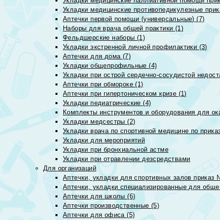
Укладки медицинские паллиативной помощи прик
Укладки медицинские противопедикулезные прик
Аптечки первой помощи (универсальные) (7)
Наборы для врача общей практики (1)
Фельдшерские наборы (1)
Укладки экстренной личной профилактики (3)
Аптечки для дома (7)
Укладки общепрофильные (4)
Укладки при острой сердечно-сосудистой недоста
Аптечки при обмороке (1)
Аптечки при гипертоническом кризе (1)
Укладки педиатрические (4)
Комплекты инструментов и оборудования для ок
Укладки медсестры (2)
Укладки врача по спортивной медицине по прика
Укладки для мероприятий
Укладки при бронхиальной астме
Укладки при отравлении дезсредствами
Для организаций
Аптечки, укладки для спортивных залов приказ 
Аптечки, укладки специализированные для общеп
Аптечки для школы (6)
Аптечки производственные (5)
Аптечки для офиса (5)