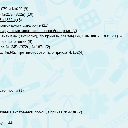
079 и №626 (8)
 №213н(822н) (10)
 (822н) (3)
коронарном синдроме (11)
нарушении мозгового кровообращения (7)
антиВИЧ (антиспид) по приказу №189н(1н), СанПин 2.1368−20 (6)
кровотечении (9)
аз № 345н/372н, №187н (2)
аз №342, противочесоточные приказ №162(4)
точности (1)
азания экстренной помощи приказ №923н (2)
зу 1144н