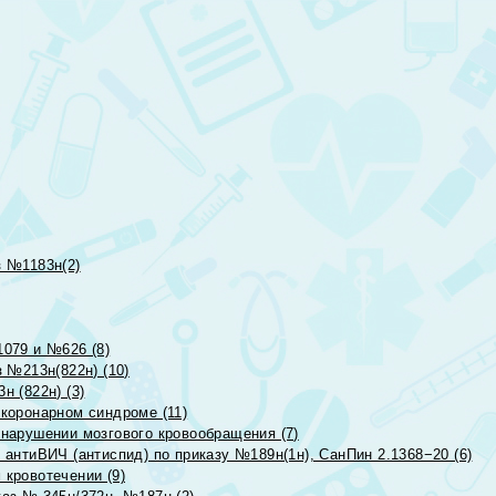
 №1183н(2)
079 и №626 (8)
 №213н(822н) (10)
 (822н) (3)
коронарном синдроме (11)
нарушении мозгового кровообращения (7)
антиВИЧ (антиспид) по приказу №189н(1н), СанПин 2.1368−20 (6)
кровотечении (9)