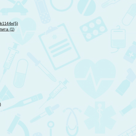
№1144н(5)
ита (1)
)